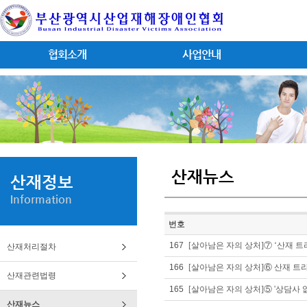
협회소개
사업안내
산재뉴스
산재정보
Information
번호
167
[살아남은 자의 상처]⑦ ‘산재 트
산재처리절차
166
[살아남은 자의 상처]⑥ 산재 
산재관련법령
165
[살아남은 자의 상처]⑤ '상담사 없
산재뉴스