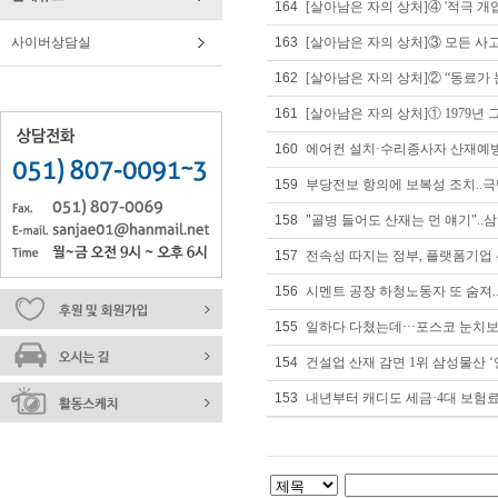
164
[살아남은 자의 상처]④ '적극 개입 
사이버상담실
163
[살아남은 자의 상처]③ 모든 사고
162
[살아남은 자의 상처]② “동료가 눈
161
[살아남은 자의 상처]① 1979년 그
160
에어컨 설치·수리종사자 산재예
159
부당전보 항의에 보복성 조치..극단
158
"골병 들어도 산재는 먼 얘기"..
157
전속성 따지는 정부, 플랫폼기업
156
시멘트 공장 하청노동자 또 숨져.."
155
일하다 다쳤는데···포스코 눈치보
154
건설업 산재 감면 1위 삼성물산 ‘연
153
내년부터 캐디도 세금·4대 보험료