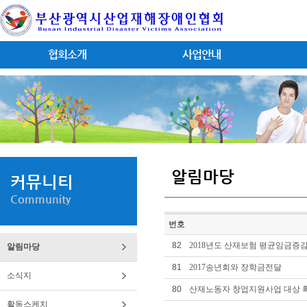
협회소개
사업안내
알림마당
커뮤니티
Community
번호
82
2018년도 산재보험 평균임금증감
알림마당
81
2017송년회와 장학금전달
소식지
80
산재노동자 창업지원사업 대상 
활동스케치