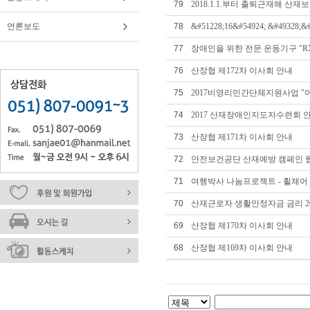
79
2018.1.1.부터 출퇴근재해 산
언론보도
78
&#51228;16&#54924; &#49328;&#
77
장애인을 위한 전문 운동기구 "RX S
76
산장협 제172차 이사회 안내
75
2017비영리민간단체지원사업 "
74
2017 산재장애인지도자수련회 
73
산장협 제171차 이사회 안내
72
안전보건공단 산재예방 캠페인 웹
71
여행박사 나눔프로젝트 - 휠체어 
70
산재근로자 생활안정자금 금리 2017
69
산장협 제170차 이사회 안내
68
산장협 제169차 이사회 안내