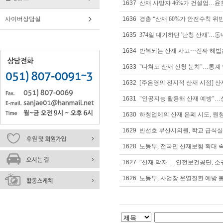
1637
산재 사망자 46%가 건설업…윤
사이버상담실
1636
경총 “산재 60%가 안전수칙 
1635
374일 대기하던 '난청 산재'…동
1634
반복되는 산재 사고···진짜 해
1633
"다쳐도 산재 신청 눈치"…통계 
1632
[주은영의 전지적 산재 시점] 산
1631
"인공지능 활용해 산재 예방"…산
1630
하청업체의 산재 은폐 시도, 원
1629
반선호 부산시의원, 학교 급식실
1628
노동부, 전국민 산재보험 확대
1627
"산재 막자"…안전보건공단, 소규
1626
노동부, 사업장 온열질환 예방 