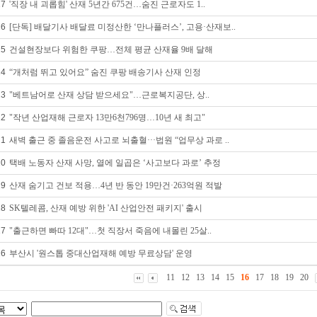
27
'직장 내 괴롭힘' 산재 5년간 675건…숨진 근로자도 1..
26
[단독] 배달기사 배달료 미정산한 ‘만나플러스’, 고용·산재보..
25
건설현장보다 위험한 쿠팡…전체 평균 산재율 9배 달해
24
“개처럼 뛰고 있어요” 숨진 쿠팡 배송기사 산재 인정
23
"베트남어로 산재 상담 받으세요"…근로복지공단, 상..
22
"작년 산업재해 근로자 13만6천796명…10년 새 최고"
21
새벽 출근 중 졸음운전 사고로 뇌출혈···법원 “업무상 과로 ..
20
택배 노동자 산재 사망, 열에 일곱은 ‘사고보다 과로’ 추정
19
산재 숨기고 건보 적용…4년 반 동안 19만건·263억원 적발
18
SK텔레콤, 산재 예방 위한 'AI 산업안전 패키지' 출시
17
"출근하면 빠따 12대"…첫 직장서 죽음에 내몰린 25살..
16
부산시 '원스톱 중대산업재해 예방 무료상담' 운영
11
12
13
14
15
16
17
18
19
20