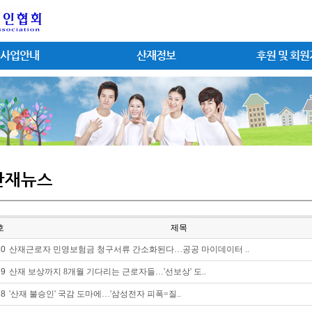
사업안내
산재정보
후원 및 회
산재뉴스
호
제목
30
산재근로자 민영보험금 청구서류 간소화된다…공공 마이데이터 ..
29
산재 보상까지 8개월 기다리는 근로자들…'선보상' 도..
28
'산재 불승인' 국감 도마에…'삼성전자 피폭=질..