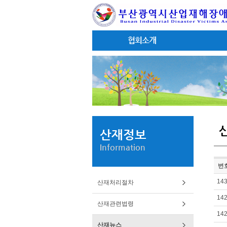
협회소개
산재정보
Information
번
14
산재처리절차
14
산재관련법령
14
산재뉴스