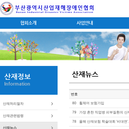
협회소개
사업안내
산재뉴스
산재정보
Information
번호
80
휠체어 보험가입
산재처리절차
79
가장 흔한 직업병 피부질환의 산
산재관련법령
78
올해 산재보험 학술대회 '비대면
산재뉴스