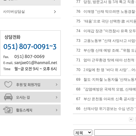
77
당정, 방문교사 등 5개 특고 직종
사이버상담실
76
이재명 "산재 막으려면 노동경찰·
75
‘태움’으로 극단 선택한 故 서지
74
이재갑 장관 “이천참사 유족 모두
73
고용노동부 "산재 사망사고 사업주
72
부산형 산재 예방 조례.."'위험 도급
71
엄마 근무환경 탓에 태아 선천적 
70
2.6일에 한 명 ‘바다 위 사망’…
69
철도·지하철 노동자들 '산재노동자
68
"감염예방은 국제적 모범, 산재예
67
부산 온천동 아파트 신축 공사장 안
66
산재사망 위기경보는 수십 년간 ‘