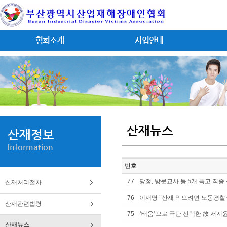
협회소개
사업안내
산재뉴스
산재정보
Information
번호
77
당정, 방문교사 등 5개 특고 직종
산재처리절차
76
이재명 "산재 막으려면 노동경찰·
산재관련법령
75
‘태움’으로 극단 선택한 故 서지
산재뉴스