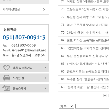
74
이재갑 장관 “이천참사 유족 모두
사이버상담실
73
고용노동부 "산재 사망사고 사업주
72
부산형 산재 예방 조례.."'위험 도급
71
엄마 근무환경 탓에 태아 선천적 
70
2.6일에 한 명 ‘바다 위 사망’…
69
철도·지하철 노동자들 '산재노동자
68
"감염예방은 국제적 모범, 산재예
67
부산 온천동 아파트 신축 공사장 안
66
산재사망 위기경보는 수십 년간 ‘
65
근로복지공단, 산재보험료 경감
64
하수관 질식.. '관급공사 산재 매
63
'반복적 비말 노출' 콜센터 직원 첫