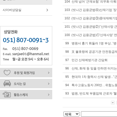
104
산재 넘어 '근재보험' 의무화 이뤄
사이버상담실
103
(빗나간 김용균법④)산재기업 '징벌
102
(빗나간 김용균법③)중대재해기업 
101
(빗나간 김용균법②)"산재사망 근
100
(빗나간 김용균법)①'산재사망' 연
99
병원서 흉기 휘둘러 1명 부상..’병
98
文 불호령에 공공기관 안전등급제 
97
민간 산재예방기관 간담회
96
산재, 화재 등 잊을 만하면 터지는
95
현대차 1차 협력사 산재 발생...
94
특수고용노동자 200만…위험노
93
법원, 반도체 부품업체 근로자 '혈액