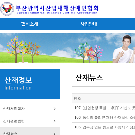
협회소개
사업안내
산재뉴스
산재정보
Information
번호
107
[산업현장 폭발 그후]① 시신도 
산재처리절차
106
통상의 출퇴근 재해 산재보상 소
산재관련법령
105
업무상 얻은 병으로 사망시 직장
산재뉴스