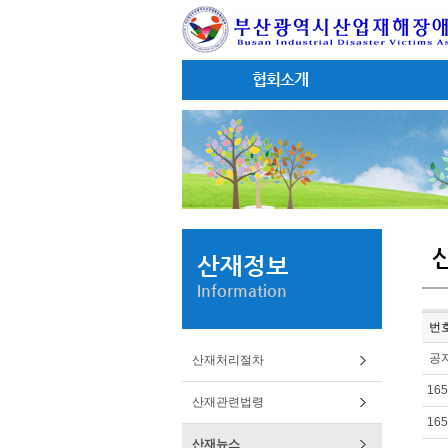
협회소개
산재정보
Information
번
공
산재처리절차
165
산재관련법령
165
산재뉴스