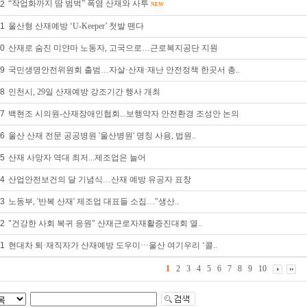
“작업화까지 땀 범벅” 폭염 산재와 사투
2
NEW
1
울산형 산재예방 ‘U-Keeper’ 첫발 뗀다
0
산재로 숨진 미얀마 노동자, 고국으로…근로복지공단 지원
9
국민생명안전위원회 출범…자살·산재·재난 안전정책 한곳서 총..
8
인천시, 29일 산재예방 강조기간 행사 개최
7
백현조 시의원-산재장애인협회...보행약자 안전환경 조성안 논의
6
울산 산재 전문 공공병원 '울산병원' 명칭 사용, 법원..
5
산재 사망자 역대 최저...제조업은 늘어
4
산업안전보건의 달 기념식…산재 예방 유공자 표창
3
노동부, '반복 산재' 제조업 대표들 소집…"생산..
2
"건강한 사회 복귀 응원" 산재근로자재활증진대회 열..
1
현대차 퇴·재직자가 산재예방 도우미···울산 여기우리 ‘콜..
1
2
3
4
5
6
7
8
9
10