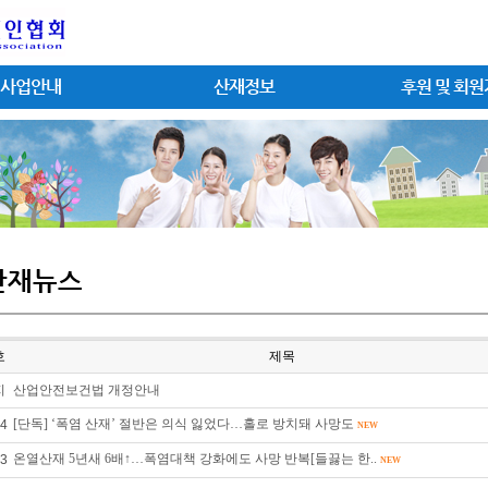
사업안내
산재정보
후원 및 회
산재뉴스
호
제목
지
산업안전보건법 개정안내
[단독] ‘폭염 산재’ 절반은 의식 잃었다…홀로 방치돼 사망도
4
NEW
온열산재 5년새 6배↑…폭염대책 강화에도 사망 반복[들끓는 한..
3
NEW