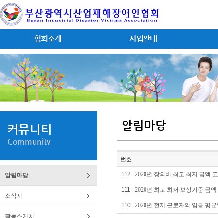
협회소개
사업안내
알림마당
커뮤니티
Community
번호
112
2020년 장의비 최고 최저 금액 고
알림마당
111
2020년 최고 최저 보상기준 금액
소식지
110
2020년 전제 근로자의 임금 평
활동스케치