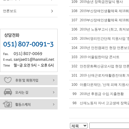
109
2019송년 장학금전달식 행사
언론보도
108
2019부산장애인생활체육 제1
107
2019부산장애인생활체육 제18
106
2019년 노동부고시 (최고, 최저
105
2019비영리민간단체 지원사업 '창
104
2019년 안전캠페인 현장 언론보
103
2019 어울림한마당 콘서트
102
안전문화확산공모사업 현장 언
101
2019 산재근로자재활증진대회 
100
아름다운재단, '산재 피해 지원사
99
2018년 후원금 수입.지출현황
98
산재노동자 자녀 고교생에 장학금