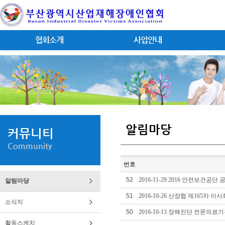
협회소개
사업안내
알림마당
커뮤니티
Community
번호
52
2016-11-29 2016 안전보건공
알림마당
51
2016-10-26 산장협 제165차 이
소식지
50
2016-10-13 장해진단 전문의
활동스케치