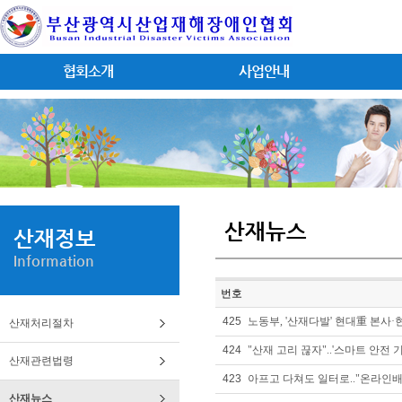
협회소개
사업안내
산재뉴스
산재정보
Information
번호
425
노동부, '산재다발' 현대重 본사·현
산재처리절차
424
"산재 고리 끊자"..'스마트 안전 기술
산재관련법령
423
아프고 다쳐도 일터로.."온라인
산재뉴스