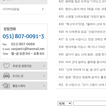
422
평택항 찾은 민주당 "119신고 의무
사이버상담실
421
항만노동자 매년 3명꼴 사망..위험
420
소병철 '산재보험법' 개정안 발의..
419
"특고직 67만명, 7월부터 산재 적
418
여 산재현장 점검 "산업안전보건
417
또 산재 사망사고..천장 크레인 추
416
현대제철 끼임사..'왜 끼나' 254
415
끊이지 않는 산재 참변...경향.한
414
여러 군데 일하는 플랫폼 종사자
413
"산재 처리에 네 달, 일 년이 넘게
412
법원 "중앙선 침범해 숨져도 출장
411
또 사망사고.."단기 고용이 산재 