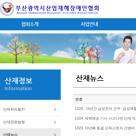
협회소개
사업안내
산재뉴스
산재정보
Information
번호
1325
‘14년간 삼성전자 근무’ 급성백
산재처리절차
1324
새벽배송 기사 사고나면 산재 적용
산재관련법령
1323
10년째 동결 산재근로자 간병비 
산재뉴스