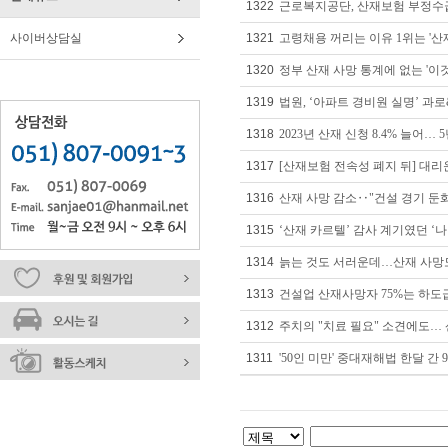
1322
근로복지공단, 산재보험 부정수급 
사이버상담실
1321
고령채용 꺼리는 이유 1위는 '산재
1320
정부 산재 사망 통계에 없는 '이것'
1319
법원, ‘아파트 경비원 실명’ 과
1318
2023년 산재 신청 8.4% 늘어… 
1317
[산재보험 전속성 폐지 뒤] 대리운
1316
산재 사망 감소‥"건설 경기 둔화
1315
‘산재 카르텔’ 감사 계기였던 ‘나
1314
늙는 것도 서러운데…산재 사망도
1313
건설업 산재사망자 75%는 하도
1312
주치의 "치료 필요" 소견에도… 
1311
'50인 미만' 중대재해법 한달 간 